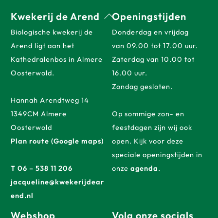
Back
Kwekerij de Arend
Openingstijden
To
Biologische kwekerij de
Donderdag en vrijdag
Top
Arend ligt aan het
van 09.00 tot 17.00 uur.
Kathedralenbos in Almere
Zaterdag van 10.00 tot
Oosterwold.
16.00 uur.
Zondag gesloten.
Hannah Arendtweg 14
1349CM Almere
Op sommige zon- en
Oosterwold
feestdagen zijn wij ook
Plan route (Google maps)
open. Kijk voor deze
speciale openingstijden in
T 06 – 538 11 206
onze
agenda
.
jacqueline@kwekerijdear
end.nl
Webshop
Volg onze socials