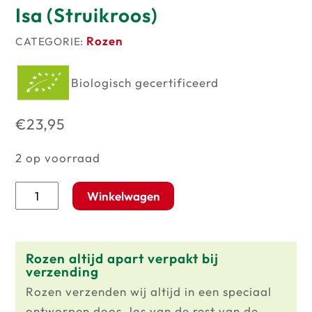
Isa (Struikroos)
Rozen
CATEGORIE:
Biologisch gecertificeerd
€
23,95
2 op voorraad
Isa
Winkelwagen
(Struikroos)
aantal
Rozen altijd apart verpakt bij
verzending
Rozen verzenden wij altijd in een speciaal
ontworpen doos, los van de rest van de