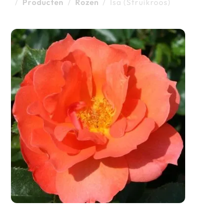
/
Producten
/
Rozen
/
Isa (Struikroos)