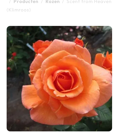
/
Producten
/
Rozen
/
Scent from Heaven
(Klimroos)