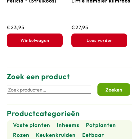
Felicia ® (Struikoos)
Little Rambler klimroos
€
23,95
€
27,95
Winkelwagen
Lees verder
Zoek een product
Zoeken
Zoeken
naar:
Productcategorieën
Vaste planten
Inheems
Potplanten
Rozen
Keukenkruiden
Eetbaar