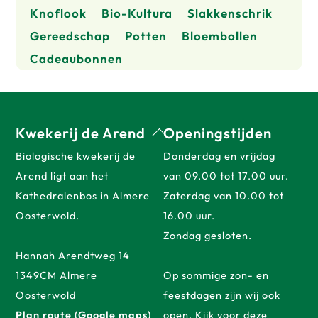
Knoflook
Bio-Kultura
Slakkenschrik
Gereedschap
Potten
Bloembollen
Cadeaubonnen
Back
Kwekerij de Arend
Openingstijden
To
Biologische kwekerij de
Donderdag en vrijdag
Top
Arend ligt aan het
van 09.00 tot 17.00 uur.
Kathedralenbos in Almere
Zaterdag van 10.00 tot
Oosterwold.
16.00 uur.
Zondag gesloten.
Hannah Arendtweg 14
1349CM Almere
Op sommige zon- en
Oosterwold
feestdagen zijn wij ook
Plan route (Google maps)
open. Kijk voor deze