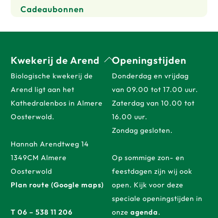
Cadeaubonnen
Back
Kwekerij de Arend
Openingstijden
To
Biologische kwekerij de
Donderdag en vrijdag
Top
Arend ligt aan het
van 09.00 tot 17.00 uur.
Kathedralenbos in Almere
Zaterdag van 10.00 tot
Oosterwold.
16.00 uur.
Zondag gesloten.
Hannah Arendtweg 14
1349CM Almere
Op sommige zon- en
Oosterwold
feestdagen zijn wij ook
Plan route (Google maps)
open. Kijk voor deze
speciale openingstijden in
T 06 – 538 11 206
onze
agenda
.