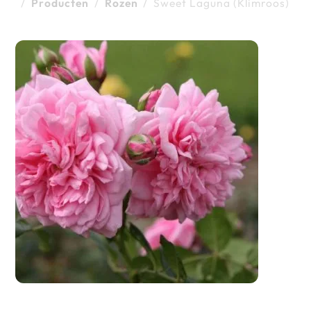
/
Producten
/
Rozen
/
Sweet Laguna (Klimroos)