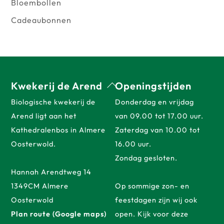
Bloembollen
Cadeaubonnen
Back
Kwekerij de Arend
Openingstijden
To
Biologische kwekerij de
Donderdag en vrijdag
Top
Arend ligt aan het
van 09.00 tot 17.00 uur.
Kathedralenbos in Almere
Zaterdag van 10.00 tot
Oosterwold.
16.00 uur.
Zondag gesloten.
Hannah Arendtweg 14
1349CM Almere
Op sommige zon- en
Oosterwold
feestdagen zijn wij ook
Plan route (Google maps)
open. Kijk voor deze