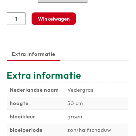
€4,75
Stipa
Winkelwagen
tenuissima
'Ponytails'
aantal
Extra informatie
Extra informatie
Nederlandse naam
Vedergras
hoogte
50 cm
bloeikleur
groen
bloeiperiode
zon/halfschaduw