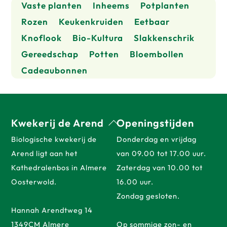
op
op
Vaste planten
Inheems
Potplanten
de
de
Rozen
Keukenkruiden
Eetbaar
productpagina
prod
Knoflook
Bio-Kultura
Slakkenschrik
Gereedschap
Potten
Bloembollen
Cadeaubonnen
Back
Kwekerij de Arend
Openingstijden
To
Biologische kwekerij de
Donderdag en vrijdag
Top
Arend ligt aan het
van 09.00 tot 17.00 uur.
Kathedralenbos in Almere
Zaterdag van 10.00 tot
Oosterwold.
16.00 uur.
Zondag gesloten.
Hannah Arendtweg 14
1349CM Almere
Op sommige zon- en