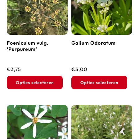
Foeniculum vulg.
Galium Odoratum
‘Purpureum’
€
3,75
€
3,00
Dit
Dit
Opties selecteren
Opties selecteren
product
prod
heeft
heef
meerdere
mee
variaties.
vari
Deze
Dez
optie
opti