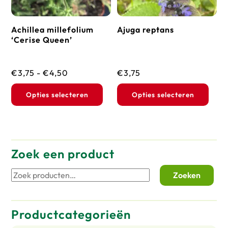
worden
wor
op
op
Achillea millefolium
Ajuga reptans
de
de
‘Cerise Queen’
productpagina
prod
Prijsklasse:
€
3,75
-
€
4,50
€
3,75
€3,75
Dit
Dit
Opties selecteren
Opties selecteren
tot
product
prod
€4,50
heeft
heef
meerdere
mee
variaties.
vari
Zoek een product
Deze
Dez
Zoeken
Zoeken
optie
opti
naar:
kan
kan
gekozen
geko
Productcategorieën
worden
wor