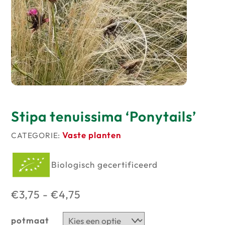
Producten
op
voorraad
Stipa tenuissima ‘Ponytails’
Vaste planten
CATEGORIE:
Biologisch gecertificeerd
Prijsklasse:
€
3,75
-
€
4,75
€3,75
potmaat
tot