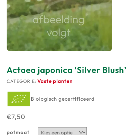
Producten
op
voorraad
Actaea japonica ‘Silver Blush’
Vaste planten
CATEGORIE:
Biologisch gecertificeerd
€
7,50
potmaat