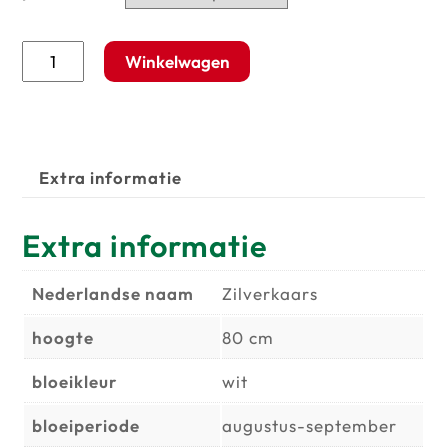
Actaea
Winkelwagen
japonica
'Silver
Blush'
aantal
Extra informatie
Extra informatie
Nederlandse naam
Zilverkaars
hoogte
80 cm
bloeikleur
wit
bloeiperiode
augustus-september