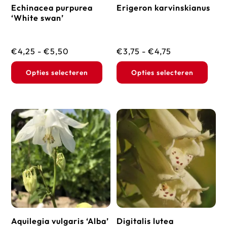
Echinacea purpurea
Erigeron karvinskianus
de
de
‘White swan’
productpagina
prod
Prijsklasse:
Prijsklasse:
€
4,25
-
€
5,50
€
3,75
-
€
4,75
€4,25
€3,75
Dit
Dit
Opties selecteren
Opties selecteren
tot
tot
product
prod
€5,50
€4,75
heeft
heef
meerdere
mee
variaties.
vari
Deze
Dez
optie
opti
kan
kan
gekozen
geko
worden
wor
op
op
Aquilegia vulgaris ‘Alba’
Digitalis lutea
de
de