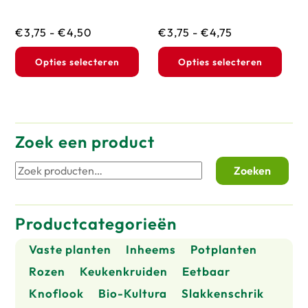
Prijsklasse:
Prijsklasse:
€
3,75
-
€
4,50
€
3,75
-
€
4,75
€3,75
€3,75
Dit
Dit
Opties selecteren
Opties selecteren
tot
tot
product
prod
€4,50
€4,75
heeft
heef
meerdere
mee
variaties.
vari
Zoek een product
Deze
Dez
Zoeken
Zoeken
optie
opti
naar:
kan
kan
gekozen
geko
Productcategorieën
worden
wor
op
op
Vaste planten
Inheems
Potplanten
de
de
Rozen
Keukenkruiden
Eetbaar
productpagina
prod
Knoflook
Bio-Kultura
Slakkenschrik