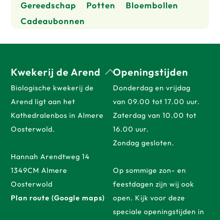
Gereedschap
Potten
Bloembollen
Cadeaubonnen
Back
Kwekerij de Arend
Openingstijden
To
Biologische kwekerij de
Donderdag en vrijdag
Top
Arend ligt aan het
van 09.00 tot 17.00 uur.
Kathedralenbos in Almere
Zaterdag van 10.00 tot
Oosterwold.
16.00 uur.
Zondag gesloten.
Hannah Arendtweg 14
1349CM Almere
Op sommige zon- en
Oosterwold
feestdagen zijn wij ook
Plan route (Google maps)
open. Kijk voor deze
speciale openingstijden in