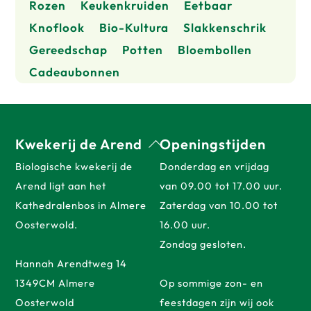
de
de
Rozen
Keukenkruiden
Eetbaar
productpagina
prod
Knoflook
Bio-Kultura
Slakkenschrik
Gereedschap
Potten
Bloembollen
Cadeaubonnen
Back
Kwekerij de Arend
Openingstijden
To
Biologische kwekerij de
Donderdag en vrijdag
Top
Arend ligt aan het
van 09.00 tot 17.00 uur.
Kathedralenbos in Almere
Zaterdag van 10.00 tot
Oosterwold.
16.00 uur.
Zondag gesloten.
Hannah Arendtweg 14
1349CM Almere
Op sommige zon- en
Oosterwold
feestdagen zijn wij ook