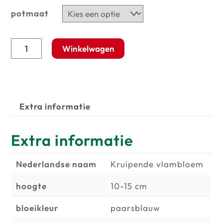
potmaat
Phlox
Winkelwagen
subulata
'Purple
Beauty'
aantal
Extra informatie
Extra informatie
Nederlandse naam
Kruipende vlambloem
hoogte
10-15 cm
bloeikleur
paarsblauw