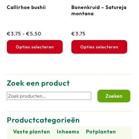
op
op
Callirhoe bushii
Bonenkruid – Satureja
de
de
montana
productpagina
prod
Prijsklasse:
€
3,75
-
€
5,50
€
3,75
€3,75
Dit
Dit
Opties selecteren
Opties selecteren
tot
product
prod
€5,50
heeft
heef
meerdere
mee
variaties.
vari
Zoek een product
Deze
Dez
Zoeken
Zoeken
optie
opti
naar:
kan
kan
gekozen
geko
Productcategorieën
worden
wor
op
op
Vaste planten
Inheems
Potplanten