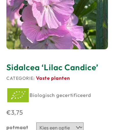
Producten
op
voorraad
Sidalcea ‘Lilac Candice’
Vaste planten
CATEGORIE:
Biologisch gecertificeerd
€
3,75
potmaat