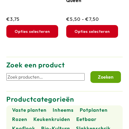
Queen’
productpagina
prod
Prijsklasse:
€
3,75
€
5,50
-
€
7,50
€5,50
Dit
Dit
Opties selecteren
Opties selecteren
tot
product
prod
€7,50
heeft
heef
meerdere
mee
variaties.
vari
Zoek een product
Deze
Dez
Zoeken
Zoeken
optie
opti
naar:
kan
kan
gekozen
geko
Productcategorieën
worden
wor
op
op
Vaste planten
Inheems
Potplanten
de
de
Rozen
Keukenkruiden
Eetbaar
productpagina
prod
Knoflook
Bio-Kultura
Slakkenschrik