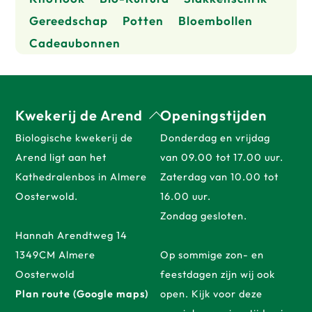
Gereedschap
Potten
Bloembollen
Cadeaubonnen
Back
Kwekerij de Arend
Openingstijden
To
Biologische kwekerij de
Donderdag en vrijdag
Top
Arend ligt aan het
van 09.00 tot 17.00 uur.
Kathedralenbos in Almere
Zaterdag van 10.00 tot
Oosterwold.
16.00 uur.
Zondag gesloten.
Hannah Arendtweg 14
1349CM Almere
Op sommige zon- en
Oosterwold
feestdagen zijn wij ook
Plan route (Google maps)
open. Kijk voor deze